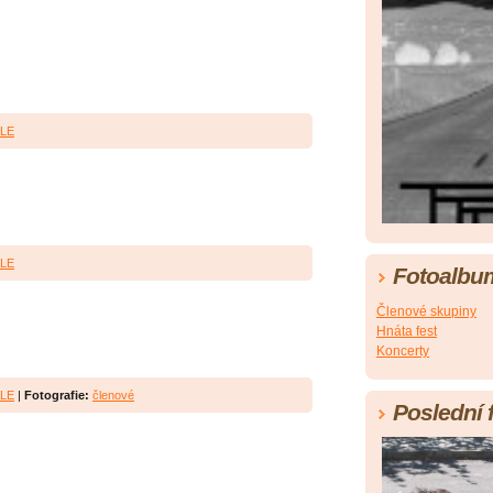
LE
LE
Fotoalbu
Členové skupiny
Hnáta fest
Koncerty
LE
|
Fotografie:
členové
Poslední 