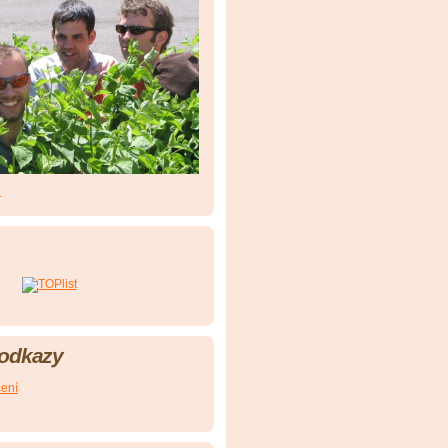
7
 odkazy
čení