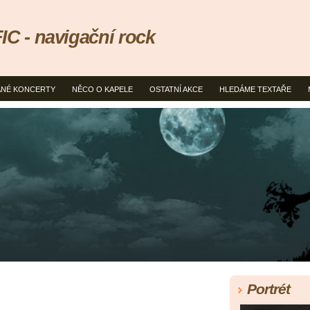
 - navigační rock
NÉ KONCERTY
NĚCO O KAPELE
OSTATNÍ AKCE
HLEDÁME TEXTAŘE
Portrét