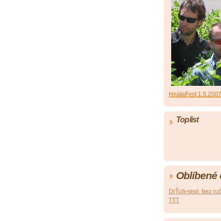
HnátaFest 1.5.200
Toplist
Oblíbené
DrŤuh-spol. bez ru
TTT