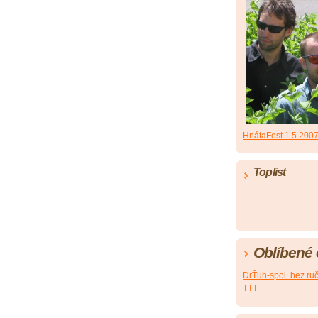
HnátaFest 1.5.200
Toplist
Oblíbené
DrŤuh-spol. bez ru
TTT