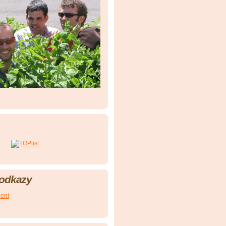
7
 odkazy
čení