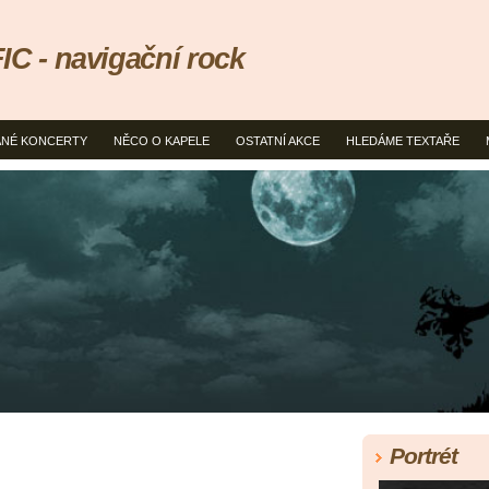
 - navigační rock
NÉ KONCERTY
NĚCO O KAPELE
OSTATNÍ AKCE
HLEDÁME TEXTAŘE
Portrét