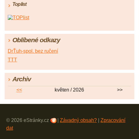
Toplist
Oblíbené odkazy
DrŤuh-spol. bez ručení
TTT
Archiv
<<
květen / 2026
>>
© 2026 eStránky.cz
|
Závadný obsah?
|
Zpracování
dat