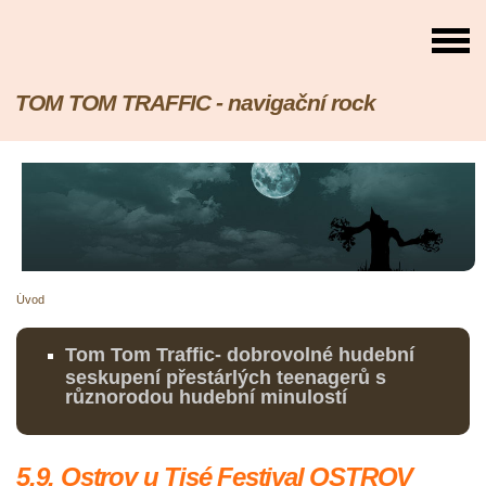
TOM TOM TRAFFIC - navigační rock
Úvod
Tom Tom Traffic- dobrovolné hudební
seskupení přestárlých teenagerů s
různorodou hudební minulostí
5.9. Ostrov u Tisé Festival OSTROV