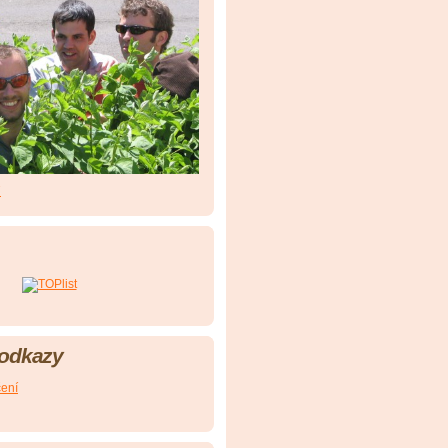
7
 odkazy
čení