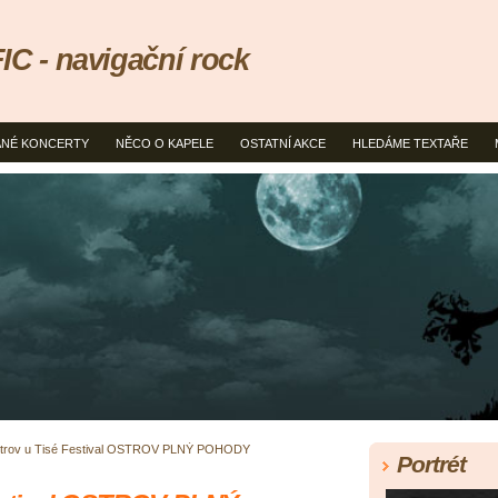
 - navigační rock
NÉ KONCERTY
NĚCO O KAPELE
OSTATNÍ AKCE
HLEDÁME TEXTAŘE
strov u Tisé Festival OSTROV PLNÝ POHODY
Portrét