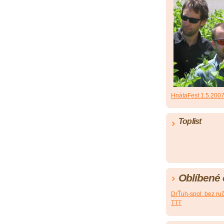
HnátaFest 1.5.200
Toplist
Oblíbené
DrŤuh-spol. bez ru
TTT